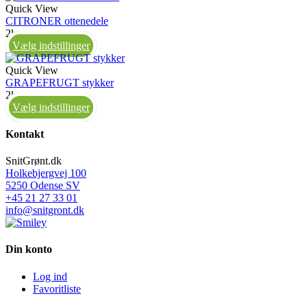
Quick View
CITRONER ottenedele
2kg
Vælg indstillinger
Quick View
GRAPEFRUGT stykker
2kg
Vælg indstillinger
Kontakt
SnitGrønt.dk
Holkebjergvej 100
5250 Odense SV
+45 21 27 33 01
info@snitgront.dk
Din konto
Log ind
Favoritliste