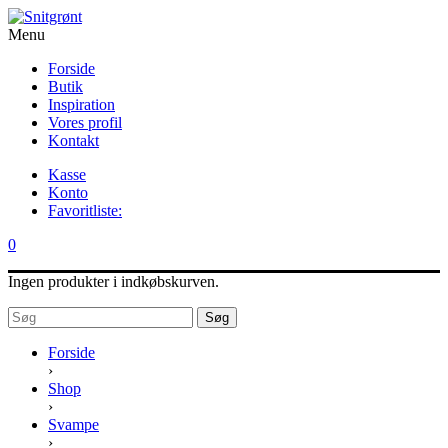
Menu
Forside
Butik
Inspiration
Vores profil
Kontakt
Kasse
Konto
Favoritliste:
0
Ingen produkter i indkøbskurven.
Søg
Forside
›
Shop
›
Svampe
›