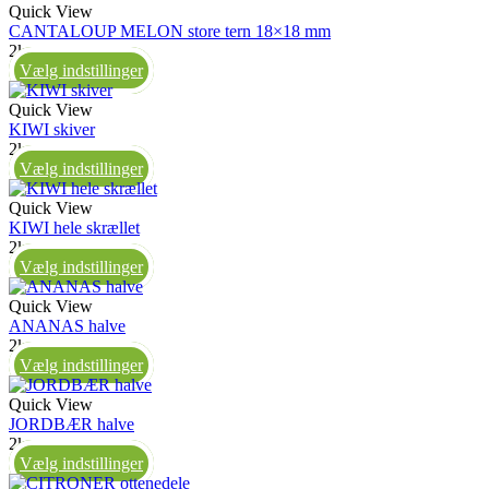
Quick View
CANTALOUP MELON store tern 18×18 mm
2kg
Vælg indstillinger
Quick View
KIWI skiver
2kg
Vælg indstillinger
Quick View
KIWI hele skrællet
2kg
Vælg indstillinger
Quick View
ANANAS halve
2kg
Vælg indstillinger
Quick View
JORDBÆR halve
2kg
Vælg indstillinger