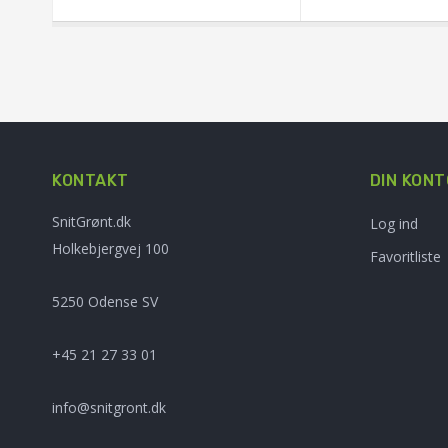
KONTAKT
DIN KONT
SnitGrønt.dk
Log ind
Holkebjergvej 100
Favoritliste
5250 Odense SV
+45 21 27 33 01
info@snitgront.dk