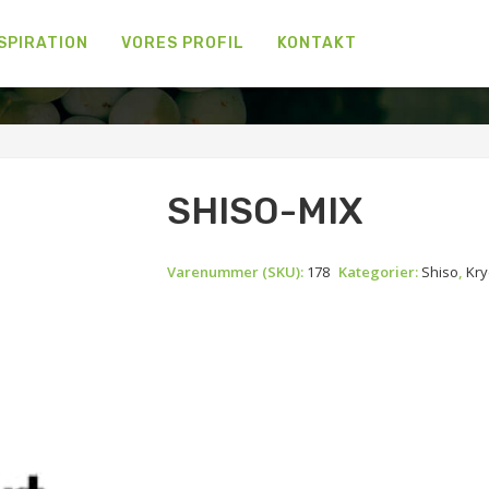
SPIRATION
VORES PROFIL
KONTAKT
›
›
›
Forside
Shop
Krydderurter
SHISO-MIX
SHISO-MIX
Varenummer (SKU):
178
Kategorier:
Shiso
,
Kry