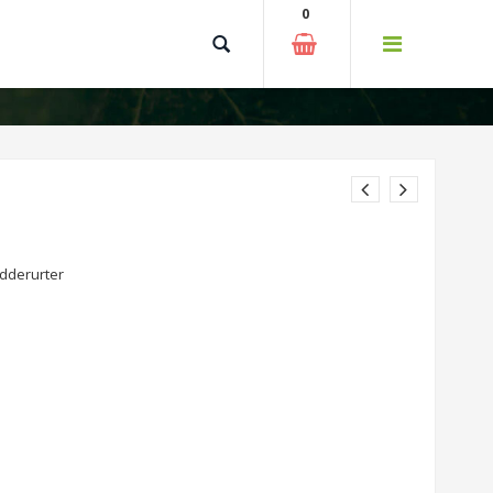
0
dderurter