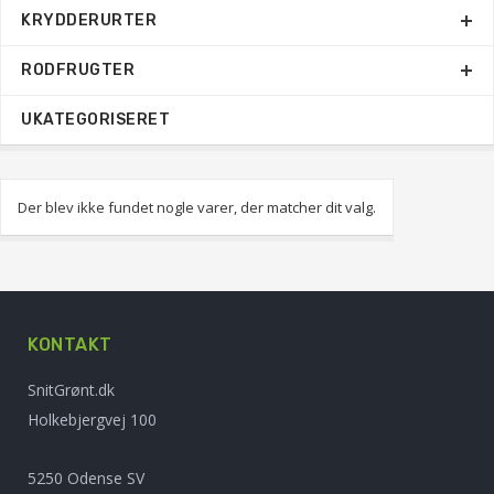
KRYDDERURTER
RODFRUGTER
UKATEGORISERET
Der blev ikke fundet nogle varer, der matcher dit valg.
KONTAKT
SnitGrønt.dk
Holkebjergvej 100
5250 Odense SV