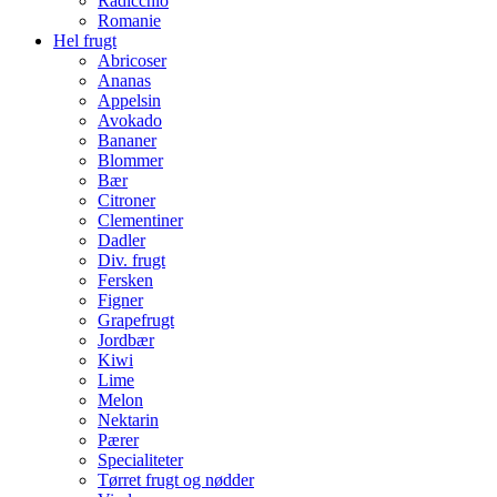
Radicchio
Romanie
Hel frugt
Abricoser
Ananas
Appelsin
Avokado
Bananer
Blommer
Bær
Citroner
Clementiner
Dadler
Div. frugt
Fersken
Figner
Grapefrugt
Jordbær
Kiwi
Lime
Melon
Nektarin
Pærer
Specialiteter
Tørret frugt og nødder