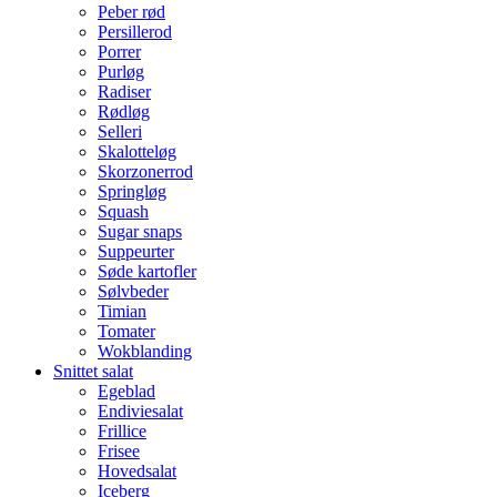
Peber rød
Persillerod
Porrer
Purløg
Radiser
Rødløg
Selleri
Skalotteløg
Skorzonerrod
Springløg
Squash
Sugar snaps
Suppeurter
Søde kartofler
Sølvbeder
Timian
Tomater
Wokblanding
Snittet salat
Egeblad
Endiviesalat
Frillice
Frisee
Hovedsalat
Iceberg