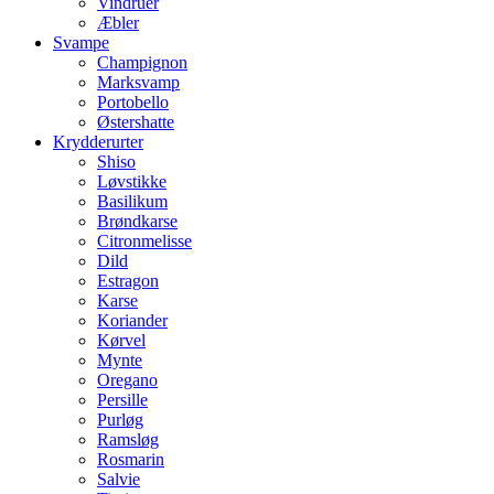
Vindruer
Æbler
Svampe
Champignon
Marksvamp
Portobello
Østershatte
Krydderurter
Shiso
Løvstikke
Basilikum
Brøndkarse
Citronmelisse
Dild
Estragon
Karse
Koriander
Kørvel
Mynte
Oregano
Persille
Purløg
Ramsløg
Rosmarin
Salvie