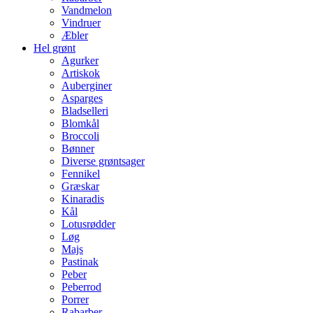
Vandmelon
Vindruer
Æbler
Hel grønt
Agurker
Artiskok
Auberginer
Asparges
Bladselleri
Blomkål
Broccoli
Bønner
Diverse grøntsager
Fennikel
Græskar
Kinaradis
Kål
Lotusrødder
Løg
Majs
Pastinak
Peber
Peberrod
Porrer
Rabarber