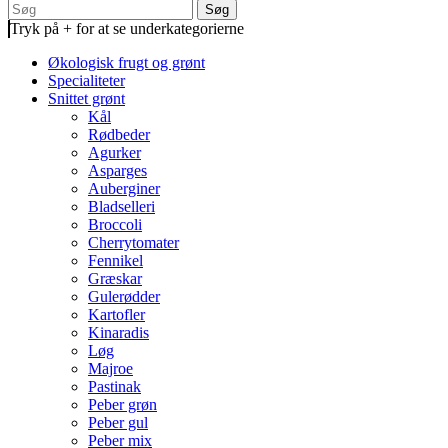
Søg
Tryk på + for at se underkategorierne
Økologisk frugt og grønt
Specialiteter
Snittet grønt
Kål
Rødbeder
Agurker
Asparges
Auberginer
Bladselleri
Broccoli
Cherrytomater
Fennikel
Græskar
Gulerødder
Kartofler
Kinaradis
Løg
Majroe
Pastinak
Peber grøn
Peber gul
Peber mix