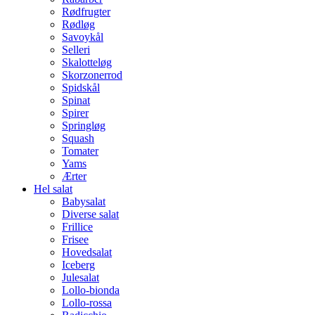
Rødfrugter
Rødløg
Savoykål
Selleri
Skalotteløg
Skorzonerrod
Spidskål
Spinat
Spirer
Springløg
Squash
Tomater
Yams
Ærter
Hel salat
Babysalat
Diverse salat
Frillice
Frisee
Hovedsalat
Iceberg
Julesalat
Lollo-bionda
Lollo-rossa