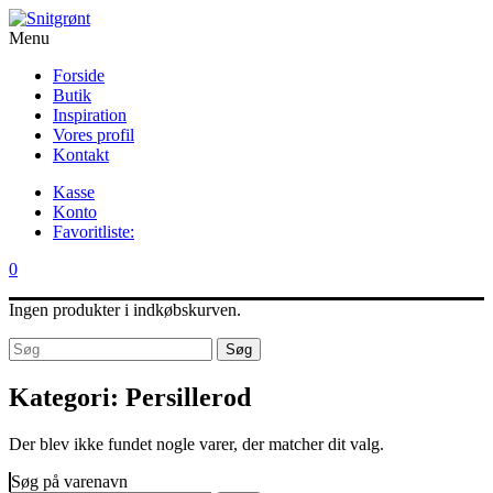
Menu
Forside
Butik
Inspiration
Vores profil
Kontakt
Kasse
Konto
Favoritliste:
0
Ingen produkter i indkøbskurven.
Søg
Kategori:
Persillerod
Der blev ikke fundet nogle varer, der matcher dit valg.
Søg på varenavn