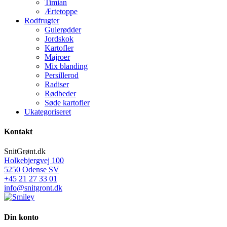
Timian
Ærtetoppe
Rodfrugter
Gulerødder
Jordskok
Kartofler
Majroer
Mix blanding
Persillerod
Radiser
Rødbeder
Søde kartofler
Ukategoriseret
Kontakt
SnitGrønt.dk
Holkebjergvej 100
5250 Odense SV
+45 21 27 33 01
info@snitgront.dk
Din konto