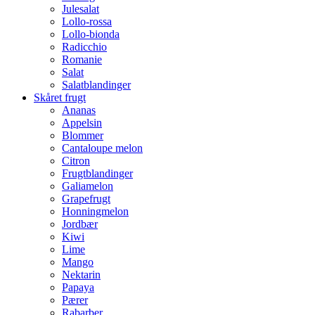
Julesalat
Lollo-rossa
Lollo-bionda
Radicchio
Romanie
Salat
Salatblandinger
Skåret frugt
Ananas
Appelsin
Blommer
Cantaloupe melon
Citron
Frugtblandinger
Galiamelon
Grapefrugt
Honningmelon
Jordbær
Kiwi
Lime
Mango
Nektarin
Papaya
Pærer
Rabarber