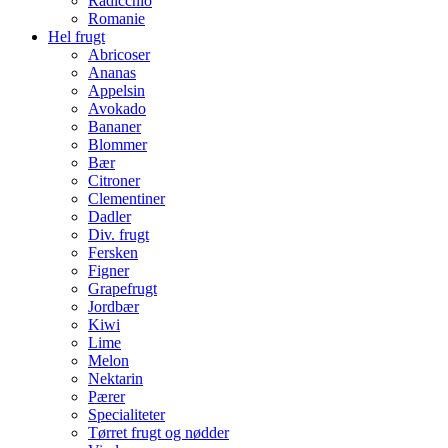
Radicchio
Romanie
Hel frugt
Abricoser
Ananas
Appelsin
Avokado
Bananer
Blommer
Bær
Citroner
Clementiner
Dadler
Div. frugt
Fersken
Figner
Grapefrugt
Jordbær
Kiwi
Lime
Melon
Nektarin
Pærer
Specialiteter
Tørret frugt og nødder