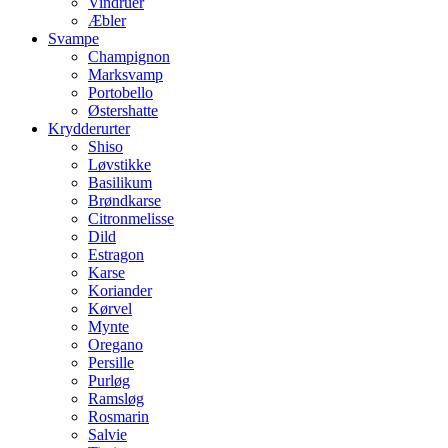
Vindruer
Æbler
Svampe
Champignon
Marksvamp
Portobello
Østershatte
Krydderurter
Shiso
Løvstikke
Basilikum
Brøndkarse
Citronmelisse
Dild
Estragon
Karse
Koriander
Kørvel
Mynte
Oregano
Persille
Purløg
Ramsløg
Rosmarin
Salvie