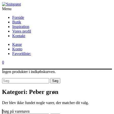
Menu
Forside
Butik
Inspiration
Vores profil
Kontakt
Kasse
Konto
Favoritliste:
0
Ingen produkter i indkøbskurven.
Søg
Kategori:
Peber grøn
Der blev ikke fundet nogle varer, der matcher dit valg.
Søg på varenavn