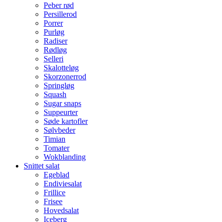
Peber rød
Persillerod
Porrer
Purløg
Radiser
Rødløg
Selleri
Skalotteløg
Skorzonerrod
Springløg
Squash
Sugar snaps
Suppeurter
Søde kartofler
Sølvbeder
Timian
Tomater
Wokblanding
Snittet salat
Egeblad
Endiviesalat
Frillice
Frisee
Hovedsalat
Iceberg