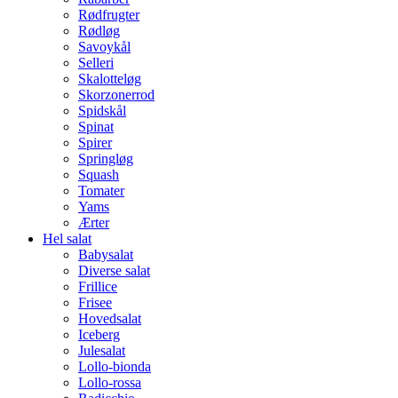
Rødfrugter
Rødløg
Savoykål
Selleri
Skalotteløg
Skorzonerrod
Spidskål
Spinat
Spirer
Springløg
Squash
Tomater
Yams
Ærter
Hel salat
Babysalat
Diverse salat
Frillice
Frisee
Hovedsalat
Iceberg
Julesalat
Lollo-bionda
Lollo-rossa