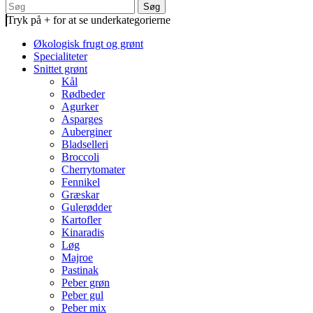
Søg
Tryk på + for at se underkategorierne
Økologisk frugt og grønt
Specialiteter
Snittet grønt
Kål
Rødbeder
Agurker
Asparges
Auberginer
Bladselleri
Broccoli
Cherrytomater
Fennikel
Græskar
Gulerødder
Kartofler
Kinaradis
Løg
Majroe
Pastinak
Peber grøn
Peber gul
Peber mix