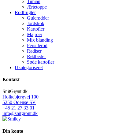
Timian
Ærtetoppe
Rodfrugter
Gulerødder
Jordskok
Kartofler
Majroer
Mix blanding
Persillerod
Radiser
Rødbeder
Søde kartofler
Ukategoriseret
Kontakt
SnitGrønt.dk
Holkebjergvej 100
5250 Odense SV
+45 21 27 33 01
info@snitgront.dk
Din konto