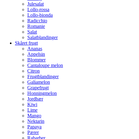
Julesalat
Lollo-rossa
Lollo-bionda
Radicchio
Romanie
Salat
Salatblandinger
Skåret frugt
Ananas
Appelsin
Blommer
Cantaloupe melon
Citron
Frugtblandinger
Galiamelon
Grapefrugt
Honningmelon
Jordbær
Kiwi
Lime
Mango
Nektarin
Papaya
Pærer
Rabarber