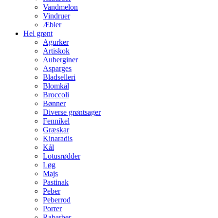
Vandmelon
Vindruer
Æbler
Hel grønt
Agurker
Artiskok
Auberginer
Asparges
Bladselleri
Blomkål
Broccoli
Bønner
Diverse grøntsager
Fennikel
Græskar
Kinaradis
Kål
Lotusrødder
Løg
Majs
Pastinak
Peber
Peberrod
Porrer
Rabarber