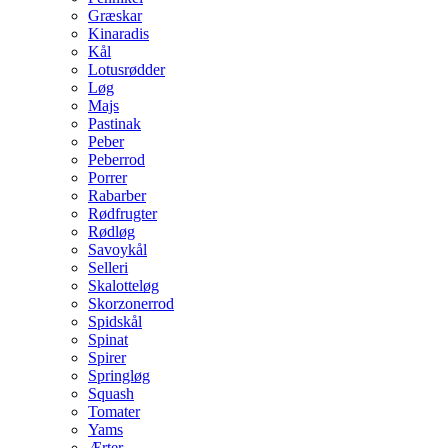
Græskar
Kinaradis
Kål
Lotusrødder
Løg
Majs
Pastinak
Peber
Peberrod
Porrer
Rabarber
Rødfrugter
Rødløg
Savoykål
Selleri
Skalotteløg
Skorzonerrod
Spidskål
Spinat
Spirer
Springløg
Squash
Tomater
Yams
Ærter