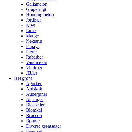
Galiamelon
Grapefrugt
Honningmelon
Jordbær
Kiwi
Lime
Mango
Nektarin
Papaya
Pærer
Rabarber
Vandmelon
Vindruer
Æbler
Hel grønt
Agurker
Artiskok
Auberginer
Asparges
Bladselleri
Blomkål
Broccoli
Bønner
Diverse grøntsager
Fennikel