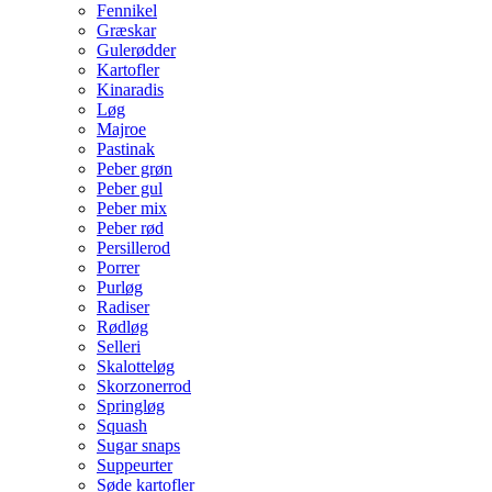
Fennikel
Græskar
Gulerødder
Kartofler
Kinaradis
Løg
Majroe
Pastinak
Peber grøn
Peber gul
Peber mix
Peber rød
Persillerod
Porrer
Purløg
Radiser
Rødløg
Selleri
Skalotteløg
Skorzonerrod
Springløg
Squash
Sugar snaps
Suppeurter
Søde kartofler