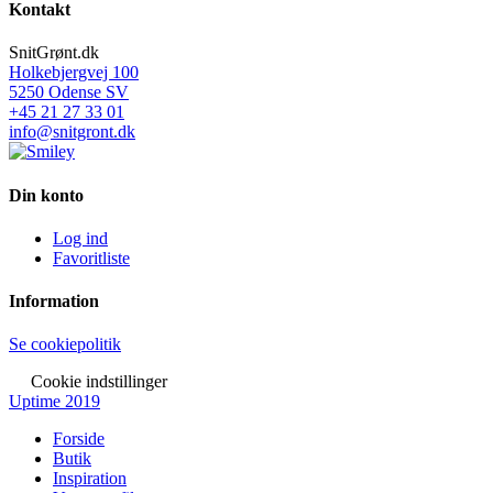
Kontakt
SnitGrønt.dk
Holkebjergvej 100
5250 Odense SV
+45 21 27 33 01
info@snitgront.dk
Din konto
Log ind
Favoritliste
Information
Se cookiepolitik
Cookie indstillinger
Uptime 2019
Forside
Butik
Inspiration