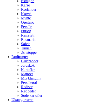
Estragon
Karse
Koriander
Kørvel
Mynte
Oregano
Persille
Purløg
Ramsløg
Rosmarin
Salvie
Timian
Ærtetoppe
Rodfrugter
Gulerødder
Jordskok
Kartofler
Majroer
Mix blanding
Persillerod
Radiser
Rødbeder
Søde kartofler
Ukategoriseret