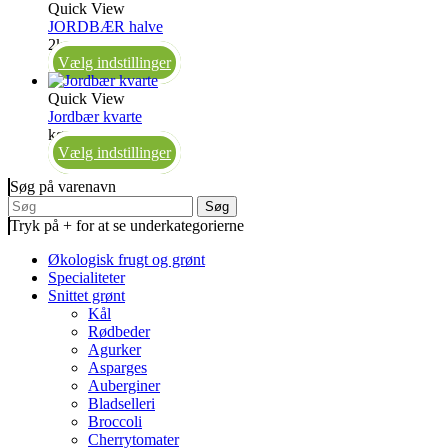
Quick View
JORDBÆR halve
2kg
Vælg indstillinger
Quick View
Jordbær kvarte
kg
Vælg indstillinger
Søg på varenavn
Søg
Tryk på + for at se underkategorierne
Økologisk frugt og grønt
Specialiteter
Snittet grønt
Kål
Rødbeder
Agurker
Asparges
Auberginer
Bladselleri
Broccoli
Cherrytomater