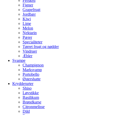
Fersken
Figner
Grapefrugt
Jordbær
Kiwi
Lime
Melon
Nektarin
Pærer
Specialiteter
Tørret frugt og nødder
Vindruer
Æbler
Svampe
Champignon
Marksvamp
Portobello
Østershatte
Krydderurter
Shiso
Løvstikke
Basilikum
Brøndkarse
Citronmelisse
Dild