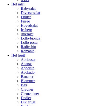
Hel salat
Babysalat
Diverse salat
Frillice
Frisee
Hovedsalat
Iceberg
Julesalat
Lollo-bionda
Lollo-rossa
Radicchio
Romanie
Hel frugt
Abricoser
Ananas
Appelsin
Avokado
Bananer
Blommer
Bær
Citroner
Clementiner
Dadler
Div. frugt