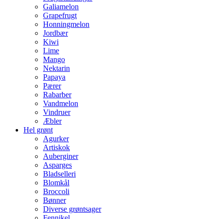
Galiamelon
Grapefrugt
Honningmelon
Jordbær
Kiwi
Lime
Mango
Nektarin
Papaya
Pærer
Rabarber
Vandmelon
Vindruer
Æbler
Hel grønt
Agurker
Artiskok
Auberginer
Asparges
Bladselleri
Blomkål
Broccoli
Bønner
Diverse grøntsager
Fennikel