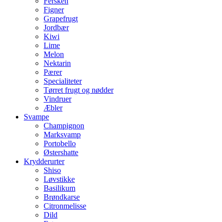
Fersken
Figner
Grapefrugt
Jordbær
Kiwi
Lime
Melon
Nektarin
Pærer
Specialiteter
Tørret frugt og nødder
Vindruer
Æbler
Svampe
Champignon
Marksvamp
Portobello
Østershatte
Krydderurter
Shiso
Løvstikke
Basilikum
Brøndkarse
Citronmelisse
Dild