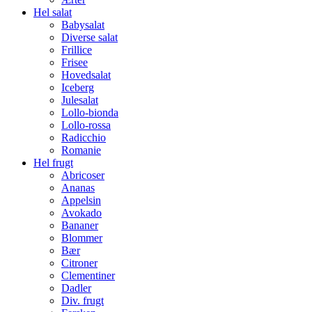
Hel salat
Babysalat
Diverse salat
Frillice
Frisee
Hovedsalat
Iceberg
Julesalat
Lollo-bionda
Lollo-rossa
Radicchio
Romanie
Hel frugt
Abricoser
Ananas
Appelsin
Avokado
Bananer
Blommer
Bær
Citroner
Clementiner
Dadler
Div. frugt