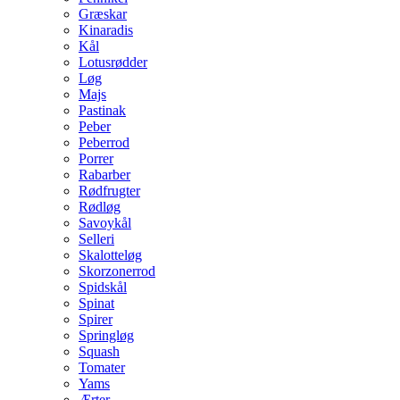
Græskar
Kinaradis
Kål
Lotusrødder
Løg
Majs
Pastinak
Peber
Peberrod
Porrer
Rabarber
Rødfrugter
Rødløg
Savoykål
Selleri
Skalotteløg
Skorzonerrod
Spidskål
Spinat
Spirer
Springløg
Squash
Tomater
Yams
Ærter