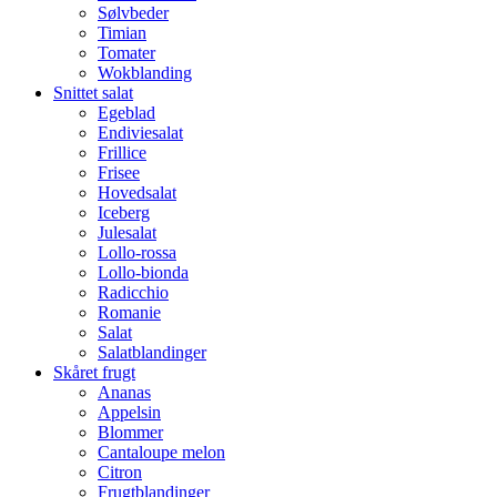
Sølvbeder
Timian
Tomater
Wokblanding
Snittet salat
Egeblad
Endiviesalat
Frillice
Frisee
Hovedsalat
Iceberg
Julesalat
Lollo-rossa
Lollo-bionda
Radicchio
Romanie
Salat
Salatblandinger
Skåret frugt
Ananas
Appelsin
Blommer
Cantaloupe melon
Citron
Frugtblandinger