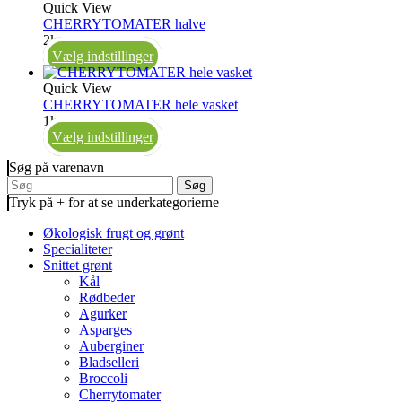
Quick View
CHERRYTOMATER halve
2kg
Vælg indstillinger
Quick View
CHERRYTOMATER hele vasket
1kg
Vælg indstillinger
Søg på varenavn
Søg
Tryk på + for at se underkategorierne
Økologisk frugt og grønt
Specialiteter
Snittet grønt
Kål
Rødbeder
Agurker
Asparges
Auberginer
Bladselleri
Broccoli
Cherrytomater