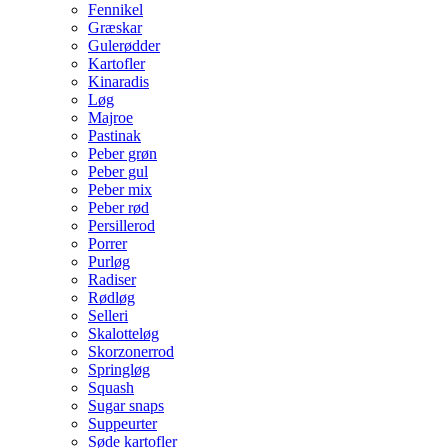
Fennikel
Græskar
Gulerødder
Kartofler
Kinaradis
Løg
Majroe
Pastinak
Peber grøn
Peber gul
Peber mix
Peber rød
Persillerod
Porrer
Purløg
Radiser
Rødløg
Selleri
Skalotteløg
Skorzonerrod
Springløg
Squash
Sugar snaps
Suppeurter
Søde kartofler